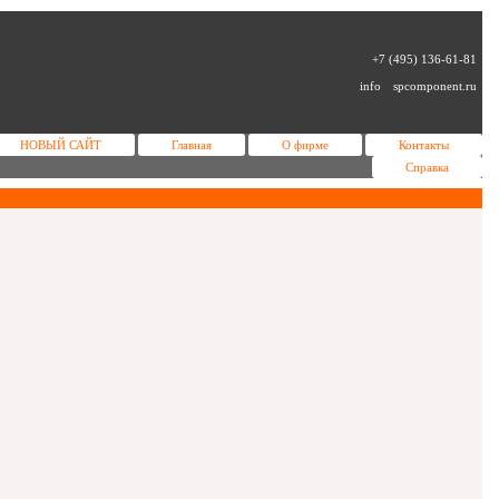
+7 (495) 136-61-81
info
spcomponent.ru
НОВЫЙ САЙТ
Главная
О фирме
Контакты
Справка