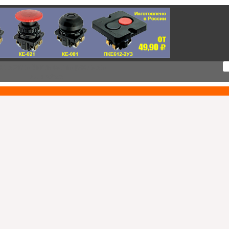
сь могла быть ваша реклама
или
здесь