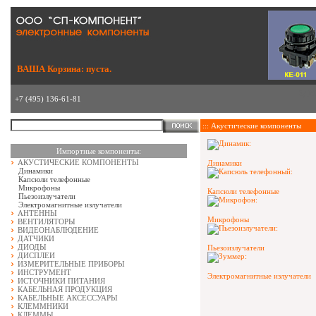
ВАША Корзина: пуста.
зде
+7 (495) 136-61-81
::: Акустические компоненты
Импортные компоненты:
АКУСТИЧЕСКИЕ КОМПОНЕНТЫ
Динамики
Динамики
Капсюли телефонные
Микрофоны
Капсюли телефонные
Пьезоизлучатели
Электромагнитные излучатели
АНТЕННЫ
Микрофоны
ВЕНТИЛЯТОРЫ
ВИДЕОНАБЛЮДЕНИЕ
ДАТЧИКИ
ДИОДЫ
Пьезоизлучатели
ДИСПЛЕИ
ИЗМЕРИТЕЛЬНЫЕ ПРИБОРЫ
ИНСТРУМЕНТ
Электромагнитные излучатели
ИСТОЧНИКИ ПИТАНИЯ
КАБЕЛЬНАЯ ПРОДУКЦИЯ
КАБЕЛЬНЫЕ АКСЕССУАРЫ
КЛЕММНИКИ
КЛЕММЫ