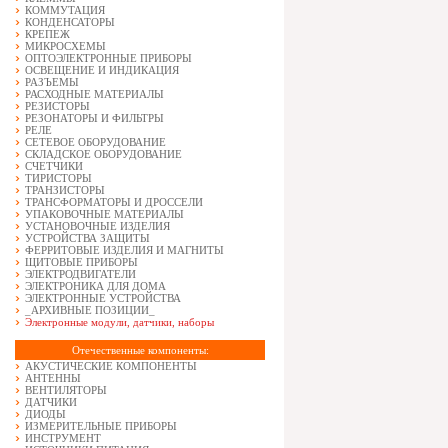
КОММУТАЦИЯ
КОНДЕНСАТОРЫ
КРЕПЕЖ
МИКРОСХЕМЫ
ОПТОЭЛЕКТРОННЫЕ ПРИБОРЫ
ОСВЕЩЕНИЕ И ИНДИКАЦИЯ
РАЗЪЕМЫ
РАСХОДНЫЕ МАТЕРИАЛЫ
РЕЗИСТОРЫ
РЕЗОНАТОРЫ И ФИЛЬТРЫ
РЕЛЕ
СЕТЕВОЕ ОБОРУДОВАНИЕ
СКЛАДСКОЕ ОБОРУДОВАНИЕ
СЧЕТЧИКИ
ТИРИСТОРЫ
ТРАНЗИСТОРЫ
ТРАНСФОРМАТОРЫ И ДРОССЕЛИ
УПАКОВОЧНЫЕ МАТЕРИАЛЫ
УСТАНОВОЧНЫЕ ИЗДЕЛИЯ
УСТРОЙСТВА ЗАЩИТЫ
ФЕРРИТОВЫЕ ИЗДЕЛИЯ И МАГНИТЫ
ЩИТОВЫЕ ПРИБОРЫ
ЭЛЕКТРОДВИГАТЕЛИ
ЭЛЕКТРОНИКА ДЛЯ ДОМА
ЭЛЕКТРОННЫЕ УСТРОЙСТВА
_АРХИВНЫЕ ПОЗИЦИИ_
Электронные модули, датчики, наборы
Отечественные компоненты:
АКУСТИЧЕСКИЕ КОМПОНЕНТЫ
АНТЕННЫ
ВЕНТИЛЯТОРЫ
ДАТЧИКИ
ДИОДЫ
ИЗМЕРИТЕЛЬНЫЕ ПРИБОРЫ
ИНСТРУМЕНТ