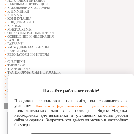
ИСТОЧНИКИ ПИТАНИЯ
КАБЕЛЬНАЯ ПРОДУКЦИЯ
КАБЕЛЬНЫЕ АКСЕССУАРЫ
КЛЕММНИКИ
КЛЕММЫ
КОММУТАЦИЯ
КОНДЕНСАТОРЫ
КРЕПЕЖ
МИКРОСХЕМЫ
ОПТОЭЛЕКТРОННЫЕ ПРИБОРЫ
ОСВЕЩЕНИЕ И ИНДИКАЦИЯ
РАЗНОЕ
РАЗЪЕМЫ
РАСХОДНЫЕ МАТЕРИАЛЫ
РЕЗИСТОРЫ
РЕЗОНАТОРЫ И ФИЛЬТРЫ
РЕЛЕ
СЧЕТЧИКИ
ТИРИСТОРЫ
ТРАНЗИСТОРЫ
ТРАНСФОРМАТОРЫ И ДРОССЕЛИ
УСТАНОВОЧНЫЕ ИЗДЕЛИЯ
УСТРОЙСТВА ЗАЩИТЫ
ФЕРРИТОВЫЕ ИЗДЕЛИЯ И МАГНИТЫ
ЩИТОВЫЕ ПРИБОРЫ
На сайте работают cookie!
ЭЛЕКТРОВАКУУМНЫЕ ПРИБОРЫ
ЭЛЕКТРОДВИГАТЕЛИ
_АРХИВНЫЕ ПОЗИЦИИ_
Продолжая использовать наш сайт, вы соглашаетесь с
условиями
и
,
Наши партнеры:
Политики конфиденциальности
обработки cookie-файлов
пользовательских данных с помощью Яндекс.Метрика,
необходимых для аналитики и улучшения качества работы
сайта и сервиса. Запретить эти действия можно в настройках
браузера.