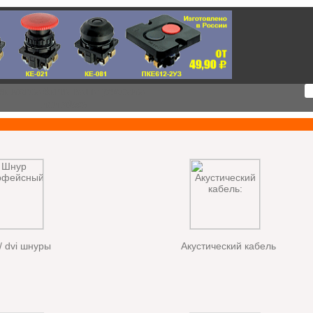
сь могла быть ваша реклама
или
здесь
/ dvi шнуры
Акустический кабель