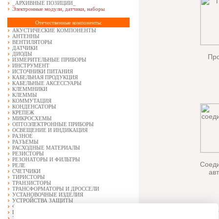
_АРХИВНЫЕ ПОЗИЦИИ_
Электронные модули, датчики, наборы
Отечественные компоненты:
АКУСТИЧЕСКИЕ КОМПОНЕНТЫ
АНТЕННЫ
ВЕНТИЛЯТОРЫ
ДАТЧИКИ
ДИОДЫ
Про
ИЗМЕРИТЕЛЬНЫЕ ПРИБОРЫ
ИНСТРУМЕНТ
ИСТОЧНИКИ ПИТАНИЯ
КАБЕЛЬНАЯ ПРОДУКЦИЯ
КАБЕЛЬНЫЕ АКСЕССУАРЫ
КЛЕММНИКИ
КЛЕММЫ
КОММУТАЦИЯ
КОНДЕНСАТОРЫ
КРЕПЕЖ
МИКРОСХЕМЫ
ОПТОЭЛЕКТРОННЫЕ ПРИБОРЫ
ОСВЕЩЕНИЕ И ИНДИКАЦИЯ
РАЗНОЕ
РАЗЪЕМЫ
РАСХОДНЫЕ МАТЕРИАЛЫ
РЕЗИСТОРЫ
РЕЗОНАТОРЫ И ФИЛЬТРЫ
Соед
РЕЛЕ
СЧЕТЧИКИ
ав
ТИРИСТОРЫ
ТРАНЗИСТОРЫ
ТРАНСФОРМАТОРЫ И ДРОССЕЛИ
УСТАНОВОЧНЫЕ ИЗДЕЛИЯ
УСТРОЙСТВА ЗАЩИТЫ
ФЕРРИТОВЫЕ ИЗДЕЛИЯ И МАГНИТЫ
ЩИТОВЫЕ ПРИБОРЫ
ЭЛЕКТРОВАКУУМНЫЕ ПРИБОРЫ