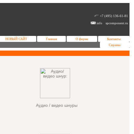
+7 (495) 136-61-81
info
spcomponent.ru
НОВЫЙ САЙТ
Главная
О фирме
Контакты
Справка
Аудио / видео шнуры