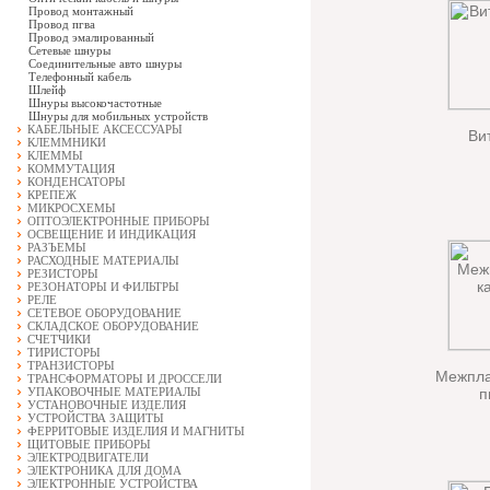
Провод монтажный
Провод пгва
Провод эмалированный
Сетевые шнуры
Соединительные авто шнуры
Телефонный кабель
Шлейф
Шнуры высокочастотные
Шнуры для мобильных устройств
КАБЕЛЬНЫЕ АКСЕССУАРЫ
Ви
КЛЕММНИКИ
КЛЕММЫ
КОММУТАЦИЯ
КОНДЕНСАТОРЫ
КРЕПЕЖ
МИКРОСХЕМЫ
ОПТОЭЛЕКТРОННЫЕ ПРИБОРЫ
ОСВЕЩЕНИЕ И ИНДИКАЦИЯ
РАЗЪЕМЫ
РАСХОДНЫЕ МАТЕРИАЛЫ
РЕЗИСТОРЫ
РЕЗОНАТОРЫ И ФИЛЬТРЫ
РЕЛЕ
СЕТЕВОЕ ОБОРУДОВАНИЕ
СКЛАДСКОЕ ОБОРУДОВАНИЕ
СЧЕТЧИКИ
ТИРИСТОРЫ
ТРАНЗИСТОРЫ
Межпла
ТРАНСФОРМАТОРЫ И ДРОССЕЛИ
УПАКОВОЧНЫЕ МАТЕРИАЛЫ
п
УСТАНОВОЧНЫЕ ИЗДЕЛИЯ
УСТРОЙСТВА ЗАЩИТЫ
ФЕРРИТОВЫЕ ИЗДЕЛИЯ И МАГНИТЫ
ЩИТОВЫЕ ПРИБОРЫ
ЭЛЕКТРОДВИГАТЕЛИ
ЭЛЕКТРОНИКА ДЛЯ ДОМА
ЭЛЕКТРОННЫЕ УСТРОЙСТВА