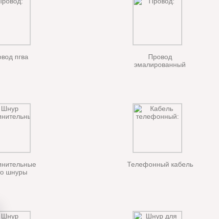
вод пгва
Провод
эмалированный
инительные
Телефонный кабель
то шнуры