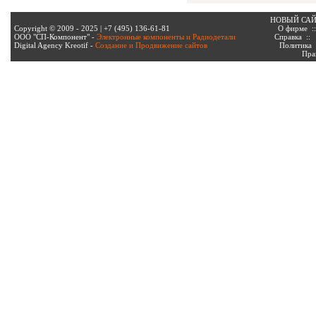
НОВЫЙ СА
Copyright © 2009 - 2025 | +7 (495) 136-61-81
О фирме
:
ООО "СП-Компонент" -
Электронные компоненты и Радиодетали
Справка
:
Digital Agency Kreotif -
Создание и Продвижение сайтов
Политика
Пра