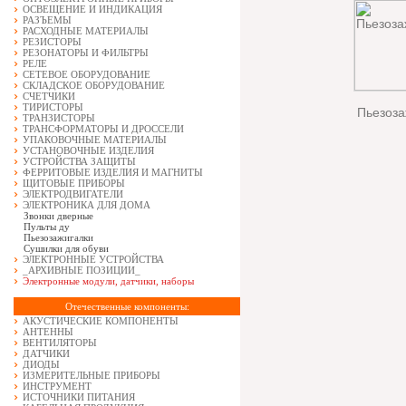
ОСВЕЩЕНИЕ И ИНДИКАЦИЯ
РАЗЪЕМЫ
РАСХОДНЫЕ МАТЕРИАЛЫ
РЕЗИСТОРЫ
РЕЗОНАТОРЫ И ФИЛЬТРЫ
РЕЛЕ
СЕТЕВОЕ ОБОРУДОВАНИЕ
СКЛАДСКОЕ ОБОРУДОВАНИЕ
СЧЕТЧИКИ
ТИРИСТОРЫ
Пьезоза
ТРАНЗИСТОРЫ
ТРАНСФОРМАТОРЫ И ДРОССЕЛИ
УПАКОВОЧНЫЕ МАТЕРИАЛЫ
УСТАНОВОЧНЫЕ ИЗДЕЛИЯ
УСТРОЙСТВА ЗАЩИТЫ
ФЕРРИТОВЫЕ ИЗДЕЛИЯ И МАГНИТЫ
ЩИТОВЫЕ ПРИБОРЫ
ЭЛЕКТРОДВИГАТЕЛИ
ЭЛЕКТРОНИКА ДЛЯ ДОМА
Звонки дверные
Пульты ду
Пьезозажигалки
Сушилки для обуви
ЭЛЕКТРОННЫЕ УСТРОЙСТВА
_АРХИВНЫЕ ПОЗИЦИИ_
Электронные модули, датчики, наборы
Отечественные компоненты:
АКУСТИЧЕСКИЕ КОМПОНЕНТЫ
АНТЕННЫ
ВЕНТИЛЯТОРЫ
ДАТЧИКИ
ДИОДЫ
ИЗМЕРИТЕЛЬНЫЕ ПРИБОРЫ
ИНСТРУМЕНТ
ИСТОЧНИКИ ПИТАНИЯ