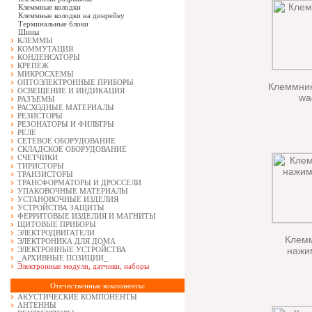
Клеммные колодки
Клеммные колодки на динрейку
Терминальные блоки
Шины
КЛЕММЫ
КОММУТАЦИЯ
КОНДЕНСАТОРЫ
КРЕПЕЖ
МИКРОСХЕМЫ
ОПТОЭЛЕКТРОННЫЕ ПРИБОРЫ
Клеммник
ОСВЕЩЕНИЕ И ИНДИКАЦИЯ
wa
РАЗЪЕМЫ
РАСХОДНЫЕ МАТЕРИАЛЫ
РЕЗИСТОРЫ
РЕЗОНАТОРЫ И ФИЛЬТРЫ
РЕЛЕ
СЕТЕВОЕ ОБОРУДОВАНИЕ
СКЛАДСКОЕ ОБОРУДОВАНИЕ
СЧЕТЧИКИ
ТИРИСТОРЫ
ТРАНЗИСТОРЫ
ТРАНСФОРМАТОРЫ И ДРОССЕЛИ
УПАКОВОЧНЫЕ МАТЕРИАЛЫ
УСТАНОВОЧНЫЕ ИЗДЕЛИЯ
УСТРОЙСТВА ЗАЩИТЫ
ФЕРРИТОВЫЕ ИЗДЕЛИЯ И МАГНИТЫ
ЩИТОВЫЕ ПРИБОРЫ
ЭЛЕКТРОДВИГАТЕЛИ
Клем
ЭЛЕКТРОНИКА ДЛЯ ДОМА
ЭЛЕКТРОННЫЕ УСТРОЙСТВА
нажи
_АРХИВНЫЕ ПОЗИЦИИ_
Электронные модули, датчики, наборы
Отечественные компоненты:
АКУСТИЧЕСКИЕ КОМПОНЕНТЫ
АНТЕННЫ