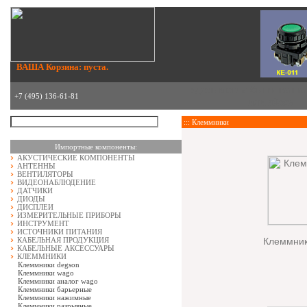
ВАША Корзина: пуста.
здесь могла быть ваша
+7 (495) 136-61-81
или
здесь
::: Клеммники
Импортные компоненты:
АКУСТИЧЕСКИЕ КОМПОНЕНТЫ
АНТЕННЫ
ВЕНТИЛЯТОРЫ
ВИДЕОНАБЛЮДЕНИЕ
ДАТЧИКИ
ДИОДЫ
ДИСПЛЕИ
ИЗМЕРИТЕЛЬНЫЕ ПРИБОРЫ
ИНСТРУМЕНТ
ИСТОЧНИКИ ПИТАНИЯ
КАБЕЛЬНАЯ ПРОДУКЦИЯ
Клеммник
КАБЕЛЬНЫЕ АКСЕССУАРЫ
КЛЕММНИКИ
Клеммники degson
Клеммники wago
Клеммники аналог wago
Клеммники барьерные
Клеммники нажимные
Клеммники разрывные