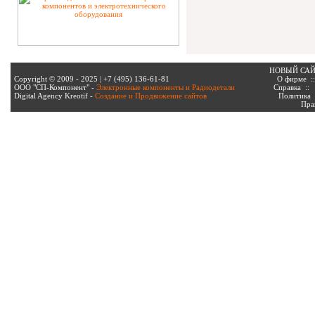
НОВЫЙ СА
Copyright © 2009 - 2025 | +7 (495) 136-61-81
О фирме
:
ООО "СП-Компонент" -
Электронные компоненты и Радиодетали
Справка
:
Digital Agency Kreotif -
Создание и Продвижение сайтов
Политика
Пра