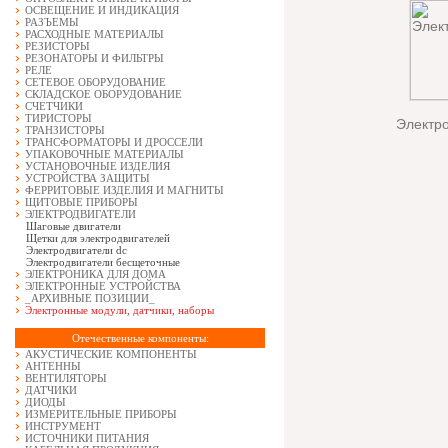
ОСВЕЩЕНИЕ И ИНДИКАЦИЯ
РАЗЪЕМЫ
РАСХОДНЫЕ МАТЕРИАЛЫ
РЕЗИСТОРЫ
РЕЗОНАТОРЫ И ФИЛЬТРЫ
РЕЛЕ
СЕТЕВОЕ ОБОРУДОВАНИЕ
СКЛАДСКОЕ ОБОРУДОВАНИЕ
СЧЕТЧИКИ
ТИРИСТОРЫ
Электро
ТРАНЗИСТОРЫ
ТРАНСФОРМАТОРЫ И ДРОССЕЛИ
УПАКОВОЧНЫЕ МАТЕРИАЛЫ
УСТАНОВОЧНЫЕ ИЗДЕЛИЯ
УСТРОЙСТВА ЗАЩИТЫ
ФЕРРИТОВЫЕ ИЗДЕЛИЯ И МАГНИТЫ
ЩИТОВЫЕ ПРИБОРЫ
ЭЛЕКТРОДВИГАТЕЛИ
Шаговые двигатели
Щетки для электродвигателей
Электродвигатели dc
Электродвигатели бесщеточные
ЭЛЕКТРОНИКА ДЛЯ ДОМА
ЭЛЕКТРОННЫЕ УСТРОЙСТВА
_АРХИВНЫЕ ПОЗИЦИИ_
Электронные модули, датчики, наборы
Отечественные компоненты:
АКУСТИЧЕСКИЕ КОМПОНЕНТЫ
АНТЕННЫ
ВЕНТИЛЯТОРЫ
ДАТЧИКИ
ДИОДЫ
ИЗМЕРИТЕЛЬНЫЕ ПРИБОРЫ
ИНСТРУМЕНТ
ИСТОЧНИКИ ПИТАНИЯ