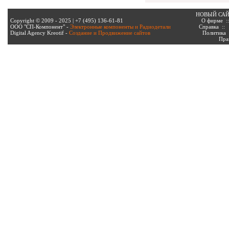
НОВЫЙ СА
Copyright © 2009 - 2025 | +7 (495) 136-61-81
О фирме
:
ООО "СП-Компонент" -
Электронные компоненты и Радиодетали
Справка
:
Digital Agency Kreotif -
Создание и Продвижение сайтов
Политика
Пра