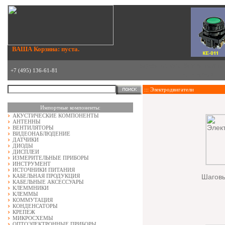
ВАША Корзина: пуста.
здесь могла быть ваша
+7 (495) 136-61-81
или
здесь
::: Электродвигатели
Импортные компоненты:
АКУСТИЧЕСКИЕ КОМПОНЕНТЫ
АНТЕННЫ
ВЕНТИЛЯТОРЫ
ВИДЕОНАБЛЮДЕНИЕ
ДАТЧИКИ
ДИОДЫ
ДИСПЛЕИ
ИЗМЕРИТЕЛЬНЫЕ ПРИБОРЫ
ИНСТРУМЕНТ
ИСТОЧНИКИ ПИТАНИЯ
КАБЕЛЬНАЯ ПРОДУКЦИЯ
Шаговы
КАБЕЛЬНЫЕ АКСЕССУАРЫ
КЛЕММНИКИ
КЛЕММЫ
КОММУТАЦИЯ
КОНДЕНСАТОРЫ
КРЕПЕЖ
МИКРОСХЕМЫ
ОПТОЭЛЕКТРОННЫЕ ПРИБОРЫ