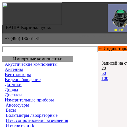
ВАША Корзина: пуста.
здесь могла быть ваша
+7 (495) 136-61-81
или
здесь
::: Индикатор
Импортные компоненты:
Записей на с
Акустические компоненты
20
Антенны
50
Вентиляторы
100
Видеонаблюдение
Датчики
Диоды
Дисплеи
Измерительные приборы
Аксессуары
Весы
Вольтметры лабораторные
Изм. сопротивления заземления
Измерители rlc