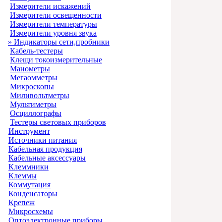
Измерители искажений
Измерители освещенности
Измерители температуры
Измерители уровня звука
» Индикаторы сети,пробники
Кабель-тестеры
Клещи токоизмерительные
Манометры
Мегаомметры
Микроскопы
Миливольтметры
Мультиметры
Осциллографы
Тестеры световых приборов
Инструмент
Источники питания
Кабельная продукция
Кабельные аксессуары
Клеммники
Клеммы
Коммутация
Конденсаторы
Крепеж
Микросхемы
Оптоэлектронные приборы