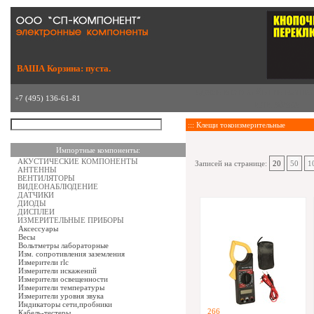
ВАША Корзина: пуста.
здесь могла быть ваша
+7 (495) 136-61-81
или
здесь
::: Клещи токоизмерительные
Импортные компоненты:
АКУСТИЧЕСКИЕ КОМПОНЕНТЫ
Записей на странице:
20
50
1
АНТЕННЫ
ВЕНТИЛЯТОРЫ
ВИДЕОНАБЛЮДЕНИЕ
ДАТЧИКИ
ДИОДЫ
ДИСПЛЕИ
ИЗМЕРИТЕЛЬНЫЕ ПРИБОРЫ
Аксессуары
Весы
Вольтметры лабораторные
Изм. сопротивления заземления
Измерители rlc
Измерители искажений
Измерители освещенности
Измерители температуры
Измерители уровня звука
Индикаторы сети,пробники
266
Кабель-тестеры