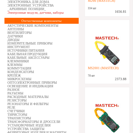
M266 (MASTECH)
ЭЛЕКТРОНИКА ДЛЯ ДОМА
ЭЛЕКТРОННЫЕ УСТРОЙСТВА
334 шт
_АРХИВНЫЕ ПОЗИЦИИ_
1656.81
Электронные модули, датчики, наборы
Отечественные компоненты:
АКУСТИЧЕСКИЕ КОМПОНЕНТЫ
АНТЕННЫ
ВЕНТИЛЯТОРЫ
ДАТЧИКИ
ДИОДЫ
ИЗМЕРИТЕЛЬНЫЕ ПРИБОРЫ
ИНСТРУМЕНТ
ИСТОЧНИКИ ПИТАНИЯ
КАБЕЛЬНАЯ ПРОДУКЦИЯ
КАБЕЛЬНЫЕ АКСЕССУАРЫ
КЛЕММНИКИ
КЛЕММЫ
MS2001 (MASTECH)
КОММУТАЦИЯ
КОНДЕНСАТОРЫ
КРЕПЕЖ
78 шт
МИКРОСХЕМЫ
2373.88
ОПТОЭЛЕКТРОННЫЕ ПРИБОРЫ
ОСВЕЩЕНИЕ И ИНДИКАЦИЯ
РАЗНОЕ
РАЗЪЕМЫ
РАСХОДНЫЕ МАТЕРИАЛЫ
РЕЗИСТОРЫ
РЕЗОНАТОРЫ И ФИЛЬТРЫ
РЕЛЕ
СЧЕТЧИКИ
ТИРИСТОРЫ
ТРАНЗИСТОРЫ
ТРАНСФОРМАТОРЫ И ДРОССЕЛИ
УСТАНОВОЧНЫЕ ИЗДЕЛИЯ
УСТРОЙСТВА ЗАЩИТЫ
ФЕРРИТОВЫЕ ИЗДЕЛИЯ И МАГНИТЫ