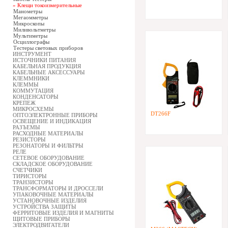
» Клещи токоизмерительные
Манометры
Мегаомметры
Микроскопы
Миливольтметры
Мультиметры
Осциллографы
Тестеры световых приборов
ИНСТРУМЕНТ
ИСТОЧНИКИ ПИТАНИЯ
КАБЕЛЬНАЯ ПРОДУКЦИЯ
КАБЕЛЬНЫЕ АКСЕССУАРЫ
КЛЕММНИКИ
КЛЕММЫ
КОММУТАЦИЯ
КОНДЕНСАТОРЫ
КРЕПЕЖ
МИКРОСХЕМЫ
DT266F
ОПТОЭЛЕКТРОННЫЕ ПРИБОРЫ
ОСВЕЩЕНИЕ И ИНДИКАЦИЯ
РАЗЪЕМЫ
РАСХОДНЫЕ МАТЕРИАЛЫ
РЕЗИСТОРЫ
РЕЗОНАТОРЫ И ФИЛЬТРЫ
РЕЛЕ
СЕТЕВОЕ ОБОРУДОВАНИЕ
СКЛАДСКОЕ ОБОРУДОВАНИЕ
СЧЕТЧИКИ
ТИРИСТОРЫ
ТРАНЗИСТОРЫ
ТРАНСФОРМАТОРЫ И ДРОССЕЛИ
УПАКОВОЧНЫЕ МАТЕРИАЛЫ
УСТАНОВОЧНЫЕ ИЗДЕЛИЯ
УСТРОЙСТВА ЗАЩИТЫ
ФЕРРИТОВЫЕ ИЗДЕЛИЯ И МАГНИТЫ
ЩИТОВЫЕ ПРИБОРЫ
ЭЛЕКТРОДВИГАТЕЛИ