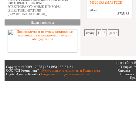
MS2015A (MASTECH)
ЩИТОВЫЕ ПРИБОРЫ
ЭЛЕКТРОВАКУУМНЫЕ ПРИБОРЫ
ЭЛЕКТРОДВИГАТЕЛИ
20 шт
3735.33
_АРХИВНЫЕ ПОЗИЦИИ_
Наши партнеры:
назад
1
2
далее
НОВЫЙ СА
Copyright © 2009 - 2025 | +7 (495) 136-61-81
О фирме
:
ООО "СП-Компонент" -
Электронные компоненты и Радиодетали
Справка
:
Digital Agency Kreotif -
Создание и Продвижение сайтов
Политика
Пра